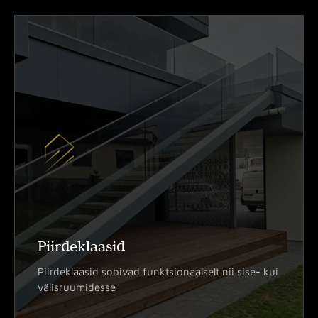
Piirdeklaasid
Piirdeklaasid sobivad funktsionaalselt nii sise- kui
välisruumidesse