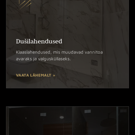
Dušilahendused
Klaaslahendused, mis muudavad vannitoa
avaraks ja valgusküllaseks.
VAATA LÄHEMALT »