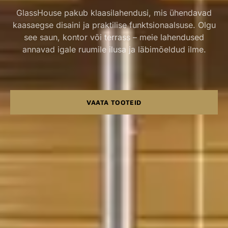
GlassHouse pakub klaasilahendusi, mis ühendavad
kaasaegse disaini ja praktilise funktsionaalsuse. Olgu
see saun, kontor või terrass – meie lahendused
annavad igale ruumile ilusa ja läbimõeldud ilme.
VAATA TOOTEID