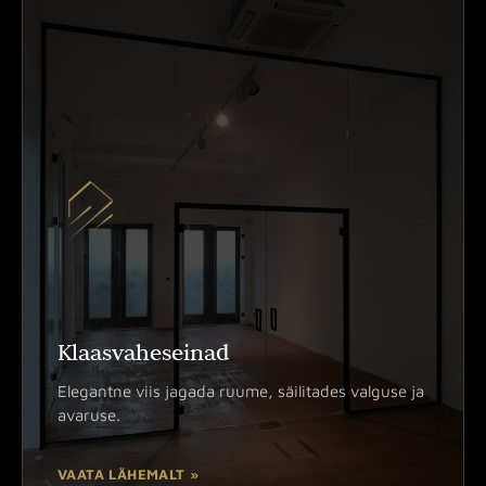
Klaasvaheseinad
Elegantne viis jagada ruume, säilitades valguse ja
avaruse.
VAATA LÄHEMALT »