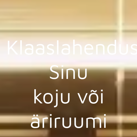
Klaaslahendu
Sinu
koju või
äriruumi