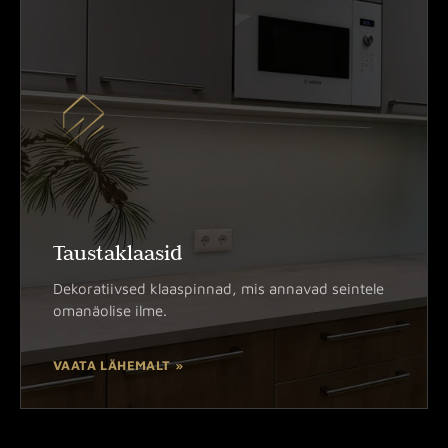
Taustaklaasid
Dekoratiivsed klaaspinnad, mis annavad seintele
omanäolise ilme.
VAATA LÄHEMALT »