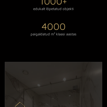
1000
+
edukalt lõpetatud objekti
4000
paigaldatud m² klaasi aastas