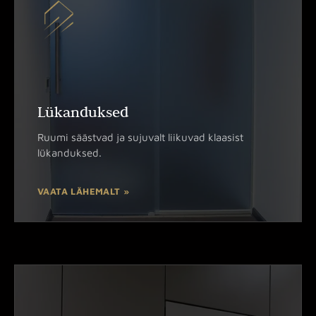
Lükanduksed
Ruumi säästvad ja sujuvalt liikuvad klaasist
lükanduksed.
VAATA LÄHEMALT »