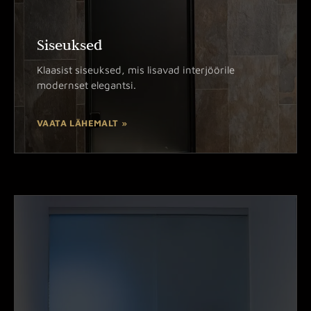
Siseuksed
Klaasist siseuksed, mis lisavad interjöörile
modernset elegantsi.
VAATA LÄHEMALT »