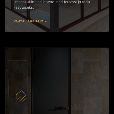
Ilmastikukindlad lahendused terrassi ja rõdu
kasutuseks.
VAATA LÄHEMALT »